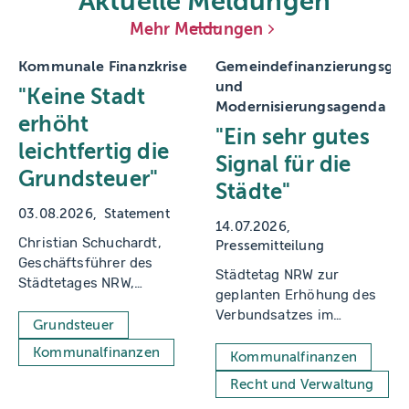
Aktuelle Meldungen
a
fi
Mehr Meldungen
e
K
ö
Kommunale Finanzkrise
Gemeindefinanzierungsges
h
und
ri
"Keine Stadt
n
Modernisierungsagenda
g
erhöht
"Ein sehr gutes
leichtfertig die
Signal für die
Grundsteuer"
Städte"
03.08.2026
Statement
14.07.2026
Christian Schuchardt,
Pressemitteilung
Geschäftsführer des
Städtetag NRW zur
Städtetages NRW,
geplanten Erhöhung des
gegenüber der
Verbundsatzes im
Rheinischen Post
Grundsteuer
Gemeindefinanzierungsgeset
Kommunalfinanzen
und kommunalen
Kommunalfinanzen
Modernisierungsagenda
Recht und Verwaltung