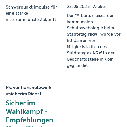
spürbar. Maßnahmen
entsorgen den Abfall
23.05.2025
Artikel
Schwerpunkt Impulse für
zur Anpassung an den
und reinigen die
eine starke
Klimawandel sind
Der "Arbeitskreises der
Straßen, eine
interkommunale Zukunft
deshalb zentrale
kommunalen
Kernaufgabe der
städtische Aufgabe.
Schulpsychologie beim
kommunalen
Städtetag NRW" wurde vor
Daseinsvorsorge.
50 Jahren von
Mitgliedstädten des
Städtetages NRW in der
Geschäftsstelle in Köln
gegründet.
Präventionsnetzwerk
#sicherimDienst
Sicher im
Wahlkampf -
Empfehlungen