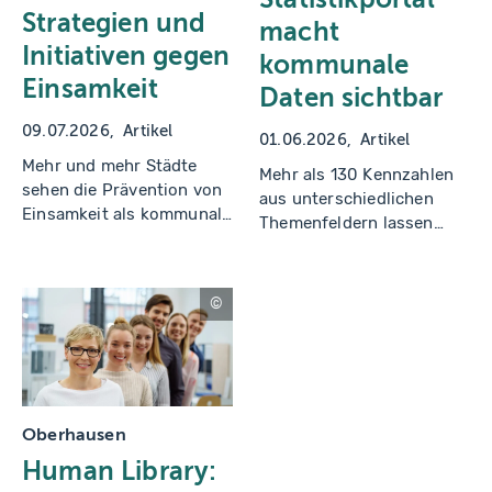
–
e
s
r
Strategien und
macht
t
/
o
B
Initiativen gegen
kommunale
c
ri
k.
tt
Einsamkeit
Daten sichtbar
a
a
d
R
o
o
09.07.2026
Artikel
b
s
01.06.2026
Artikel
e
ki
Mehr und mehr Städte
.
Mehr als 130 Kennzahlen
c
sehen die Prävention von
aus unterschiedlichen
o
Einsamkeit als kommunale
m
Themenfeldern lassen
Aufgabe und ergreifen
sich für alle 45 Stadtteile
konzertierte Maßnahmen.
Münsters individuell
auswerten, vergleichen
c
und visualisieren.
o
n
tr
a
s
t
w
Oberhausen
e
r
Human Library:
k
s