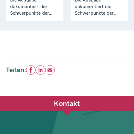
Die Ausgabe
Die Ausgabe
dokumentiert die
dokumentiert die
Schwerpunkte der
Schwerpunkte der
Arbeit des Städtetages
Arbeit des Städtetages
Nordrhein-Westfalen
Nordrhein-Westfalen
für die Jahre 2010 und
für die Jahre 2008
2011.
und 2009.
Teilen:
Facebook
LinkedIn
E-Mail
Kontakt