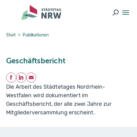
Skip to main navigation
Skip to main content
Skip to page footer
Suche ö
You are here:
Start
Publikationen
Geschäftsbericht
Teilen
Facebook
LinkedIn
E-Mail
Die Arbeit des Städtetages Nordrhein-
Westfalen wird dokumentiert im
Geschäftsbericht, der alle zwei Jahre zur
Mitgliederversammlung erscheint.