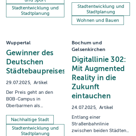
vorbildlicher Bauten in
Stadtentwicklung und
Stadtentwicklung und
Stadtplanung
Nordrhein-Westfalen"
Stadtplanung
Wohnen und Bauen
Wuppertal
Bochum und
Gelsenkirchen
Gewinner des
Digitallinie 302:
Deutschen
Mit Augmented
Städtebaupreises
Reality in die
29.07.2025
Artikel
Zukunft
Der Preis geht an den
eintauchen
BOB-Campus in
Oberbarmen als
24.07.2025
Artikel
besonders nachhaltiger,
Entlang einer
innovativer Beitrag zur
Nachhaltige Stadt
Straßenbahnlinie
Stadtbaukultur.
Stadtentwicklung und
zwischen beiden Städten
Stadtplanung