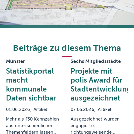
d
o
b
e
.
c
o
m
Beiträge zu diesem Thema
Münster
Sechs Mitgliedsstädte
Statistikportal
Projekte mit
macht
polis Award für
kommunale
Stadtentwicklung
Daten sichtbar
ausgezeichnet
01.06.2026
Artikel
07.05.2026
Artikel
Mehr als 130 Kennzahlen
Ausgezeichnet wurden
aus unterschiedlichen
engagierte,
Themenfeldern lassen
richtungsweisende,