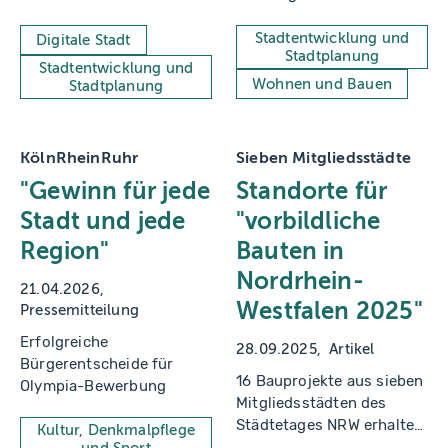
sich für alle 45 Stadtteile
kooperativ umgesetzte
Münsters individuell
Lösungen für die Stadt
Stadtentwicklung und
Digitale Stadt
Stadtplanung
auswerten, vergleichen
der Zukunft.
Stadtentwicklung und
und visualisieren.
Wohnen und Bauen
Stadtplanung
KölnRheinRuhr
Sieben Mitgliedsstädte
"Gewinn für jede
Standorte für
Stadt und jede
"vorbildliche
Region"
Bauten in
Nordrhein-
21.04.2026
Westfalen 2025"
Pressemitteilung
Erfolgreiche
28.09.2025
Artikel
Bürgerentscheide für
16 Bauprojekte aus sieben
Olympia-Bewerbung
Mitgliedsstädten des
Städtetages NRW erhalten
Kultur, Denkmalpflege
die "Auszeichnung
und Sport