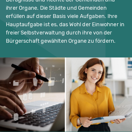
.
c
ihrer Organe. Die Städte und Gemeinden
o
m
erfüllen auf dieser Basis viele Aufgaben. Ihre
;
c
Hauptaufgabe ist es, das Wohl der Einwohner in
o
n
freier Selbstverwaltung durch ihre von der
tr
a
Bürgerschaft gewählten Organe zu fördern.
s
t
w
e
r
k
s
t
a
tt
-
s
t
o
c
k.
a
d
o
b
e
.