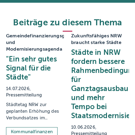
c
o
m
Beiträge zu diesem Thema
Gemeindefinanzierungsgesetz
Zukunftsfähiges NRW
und
braucht starke Städte
Modernisierungsagenda
Städte in NRW
"Ein sehr gutes
fordern bessere
Signal für die
Rahmenbedingun
Städte"
für
Ganztagsausbau
14.07.2026
Pressemitteilung
und mehr
Städtetag NRW zur
Tempo bei
geplanten Erhöhung des
Staatsmodernisie
Verbundsatzes im
Gemeindefinanzierungsgesetz
10.06.2026
und kommunalen
Kommunalfinanzen
Pressemitteilung