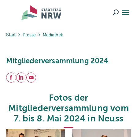
Skip to main navigation
Skip to main content
Skip to page footer
Suche ö
You are here:
Start
Presse
Mediathek
Mitgliederversammlung 2024
Teilen
Facebook
LinkedIn
E-Mail
Fotos der
Mitgliederversammlung vom
7. bis 8. Mai 2024 in Neuss