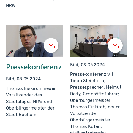
NRW
Herunterladen
Herunt
Bild, 08.05.2024
Pressekonferenz
Pressekonferenz v. l.:
Bild, 08.05.2024
Timm Steinborn,
Pressesprecher; Helmut
Thomas Eiskirch, neuer
Dedy, Geschäftsführer;
Vorsitzender des
Oberbürgermeister
Städtetages NRW und
Thomas Eiskirch, neuer
Oberbürgermeister der
Vorsitzender;
Stadt Bochum
Oberbürgermeister
Thomas Kufen,
stellvertretender