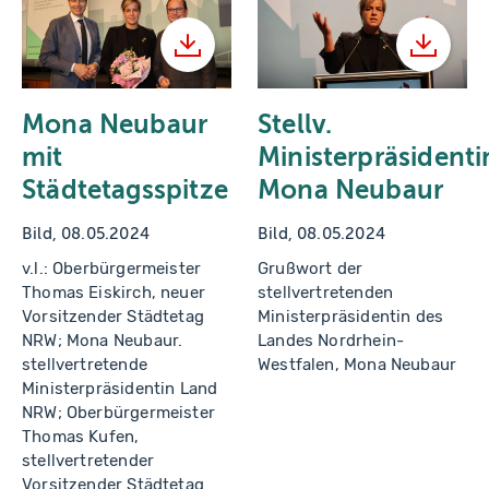
Herunterladen
Herunt
Mona Neubaur
Stellv.
mit
Ministerpräsidenti
Städtetagsspitze
Mona Neubaur
Bild, 08.05.2024
Bild, 08.05.2024
v.l.: Oberbürgermeister
Grußwort der
Thomas Eiskirch, neuer
stellvertretenden
Vorsitzender Städtetag
Ministerpräsidentin des
NRW; Mona Neubaur.
Landes Nordrhein-
stellvertretende
Westfalen, Mona Neubaur
Ministerpräsidentin Land
NRW; Oberbürgermeister
Thomas Kufen,
stellvertretender
Vorsitzender Städtetag