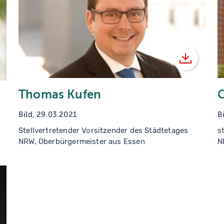
Herunter
runterladen
Thomas Kufen
C
Bild, 29.03.2021
B
Stellvertretender Vorsitzender des Städtetages
s
NRW, Oberbürgermeister aus Essen
N