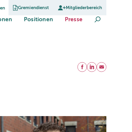
Gremiendienst
Mitgliederbereich
gen
Suche öffnen
(current)
(current)
(current)
ionen
Positionen
Presse
Teilen
Facebook
LinkedIn
E-Mail