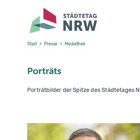
Skip to main navigation
Skip to main content
Skip to page footer
You are here:
Start
Presse
Mediathek
Porträts
Porträtbilder der Spitze des Städtetages 