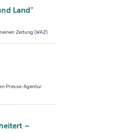
und Land"
meinen Zeitung (WAZ)
hen Presse-Agentur
heitert –