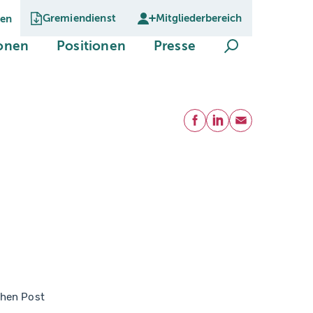
Gremiendienst
Mitgliederbereich
gen
Suche öffnen
(current)
(current)
(current)
ionen
Positionen
Presse
Teilen
Facebook
LinkedIn
E-Mail
chen Post