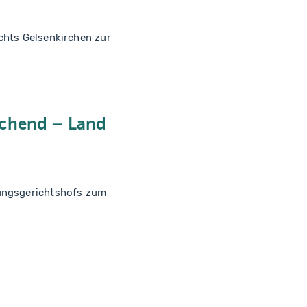
chts Gelsenkirchen zur
schend – Land
sungsgerichtshofs zum