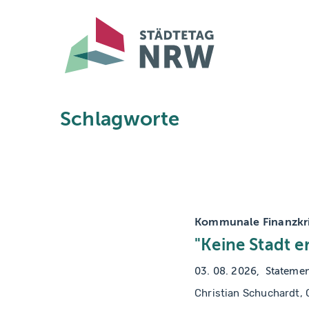
Skip to main navigation
Skip to main content
Skip to page footer
Schlagworte
Kommunale Finanzkr
"Keine Stadt e
03. 08. 2026
Stateme
Christian Schuchardt,