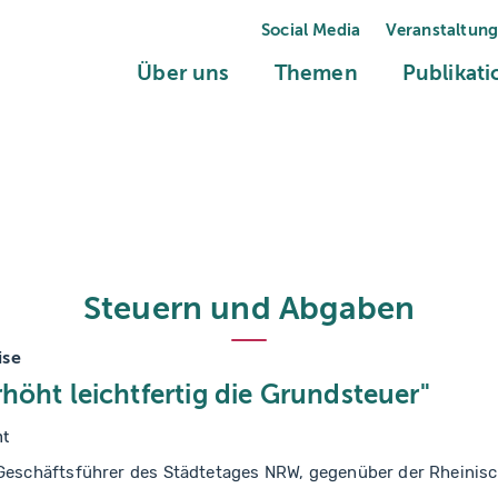
Social Media
Veranstaltun
(current)
(current)
Über uns
Themen
Publikat
Steuern und Abgaben
ise
rhöht leichtfertig die Grundsteuer"
nt
 Geschäftsführer des Städtetages NRW, gegenüber der Rheinis