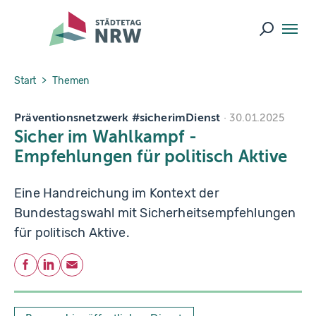
Skip to main navigation
Skip to main content
Skip to page footer
Suche ö
You are here:
Start
Themen
Präventionsnetzwerk #sicherimDienst
30.01.2025
Sicher im Wahlkampf -
Empfehlungen für politisch Aktive
Eine Handreichung im Kontext der
Bundestagswahl mit Sicherheitsempfehlungen
für politisch Aktive.
Teilen
Facebook
LinkedIn
E-Mail