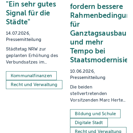
"Ein sehr gutes
fordern bessere
Signal für die
Rahmenbedingun
Städte"
für
Ganztagsausbau
14.07.2026
Pressemitteilung
und mehr
Städtetag NRW zur
Tempo bei
geplanten Erhöhung des
Staatsmodernisie
Verbundsatzes im
Gemeindefinanzierungsgesetz
10.06.2026
und kommunalen
Kommunalfinanzen
Pressemitteilung
Modernisierungsagenda
Recht und Verwaltung
Die beiden
stellvertretenden
Vorsitzenden Marc Herter
und Christian Küsters bei
der
Bildung und Schule
Mitgliederversammlung in
Digitale Stadt
Oberhausen.
Recht und Verwaltung