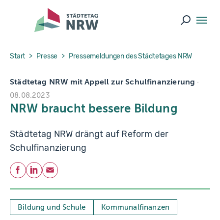
Skip to main navigation
Skip to main content
Skip to page footer
Suche ö
You are here:
Start
Presse
Pressemeldungen des Städtetages NRW
Städtetag NRW mit Appell zur Schulfinanzierung
08.08.2023
NRW braucht bessere Bildung
Städtetag NRW drängt auf Reform der
Schulfinanzierung
Teilen
Facebook
LinkedIn
E-Mail
Bildung und Schule
Kommunalfinanzen