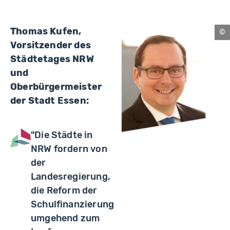
Thomas Kufen,
Es
Vorsitzender des
Städtetages NRW
und
Oberbürgermeister
der Stadt Essen:
"Die Städte in
NRW fordern von
der
Landesregierung,
die Reform der
Schulfinanzierung
umgehend zum