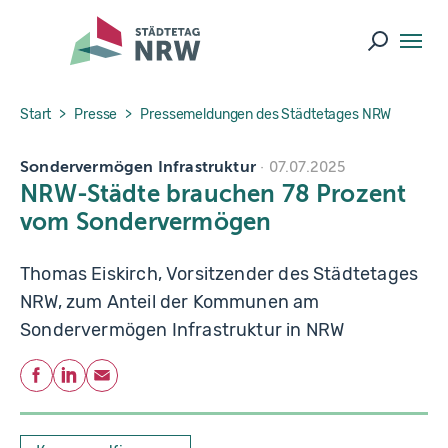
Skip to main navigation
Skip to main content
Skip to page footer
Suche ö
You are here:
Start
Presse
Pressemeldungen des Städtetages NRW
Sondervermögen Infrastruktur
07.07.2025
NRW-Städte brauchen 78 Prozent
vom Sondervermögen
Thomas Eiskirch, Vorsitzender des Städtetages
NRW, zum Anteil der Kommunen am
Sondervermögen Infrastruktur in NRW
Teilen
Facebook
LinkedIn
E-Mail