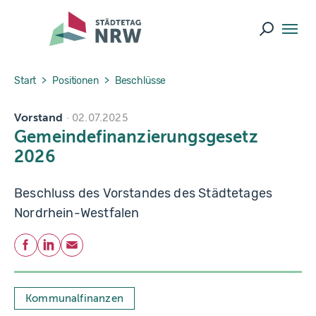
Skip to main navigation
Skip to main content
Skip to page footer
Suche ö
You are here:
Start
Positionen
Beschlüsse
Vorstand
02.07.2025
Gemeindefinanzierungsgesetz
2026
Beschluss des Vorstandes des Städtetages
Nordrhein-Westfalen
Teilen
Facebook
LinkedIn
E-Mail
Kommunalfinanzen