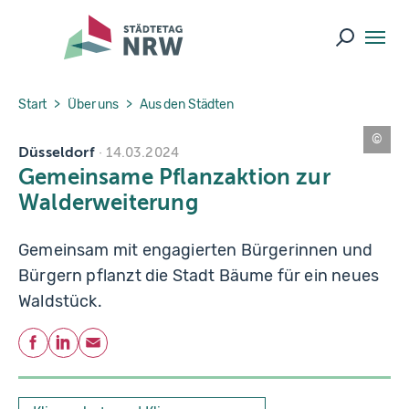
Skip to main navigation
Skip to main content
Skip to page footer
Suche ö
You are here:
Start
Über uns
Aus den Städten
Düsseldorf
L
14.03.2024
a
Gemeinsame Pflanzaktion zur
n
d
Walderweiterung
e
s
h
a
Gemeinsam mit engagierten Bürgerinnen und
u
p
Bürgern pflanzt die Stadt Bäume für ein neues
t
s
Waldstück.
t
a
d
Teilen
t
Facebook
LinkedIn
E-Mail
D
ü
s
s
el