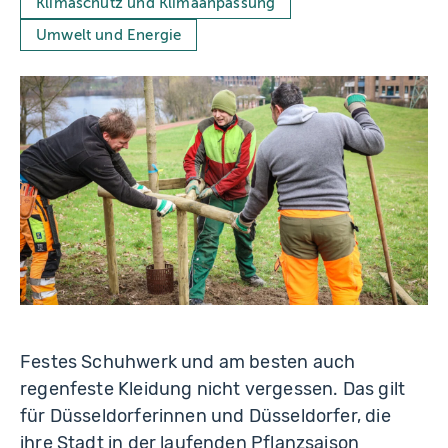
Klimaschutz und Klimaanpassung
d
o
Umwelt und Energie
rf
/
M
el
a
ni
e
Z
a
ni
n
Festes Schuhwerk und am besten auch
regenfeste Kleidung nicht vergessen. Das gilt
für Düsseldorferinnen und Düsseldorfer, die
ihre Stadt in der laufenden Pflanzsaison