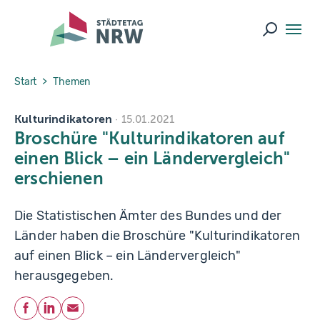
Skip to main navigation
Skip to main content
Skip to page footer
Suche ö
You are here:
Start
Themen
Kulturindikatoren
15.01.2021
Broschüre "Kulturindikatoren auf
einen Blick – ein Ländervergleich"
erschienen
Die Statistischen Ämter des Bundes und der
Länder haben die Broschüre "Kulturindikatoren
auf einen Blick – ein Ländervergleich"
herausgegeben.
Teilen
Facebook
LinkedIn
E-Mail