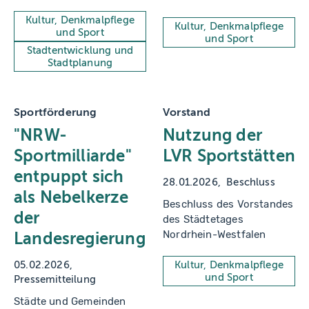
Bewerbung
Kultur, Denkmalpflege
"KölnRheinRuhr" um die
Kultur, Denkmalpflege
und Sport
und Sport
Ausrichtung Olympischer
Stadtentwicklung und
Spiele
Stadtplanung
Sportförderung
Vorstand
"NRW-
Nutzung der
Sportmilliarde"
LVR Sportstätten
entpuppt sich
28.01.2026
Beschluss
als Nebelkerze
Beschluss des Vorstandes
der
des Städtetages
Nordrhein-Westfalen
Landesregierung
05.02.2026
Kultur, Denkmalpflege
und Sport
Pressemitteilung
Städte und Gemeinden