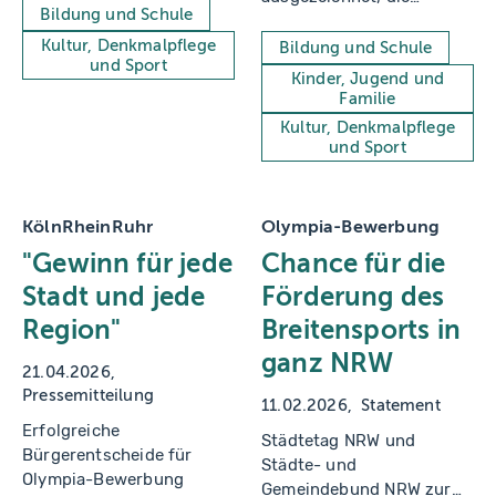
Projekt, um Dialog zu
Bildung und Schule
insbesondere jüngeren
fördern und Vorurteile
Generationen Kunst und
Kultur, Denkmalpflege
Bildung und Schule
abzubauen.
und Sport
Kultur zugänglich machen.
Kinder, Jugend und
Familie
Kultur, Denkmalpflege
und Sport
KölnRheinRuhr
Olympia-Bewerbung
"Gewinn für jede
Chance für die
Stadt und jede
Förderung des
Region"
Breitensports in
ganz NRW
21.04.2026
Pressemitteilung
11.02.2026
Statement
Erfolgreiche
Städtetag NRW und
Bürgerentscheide für
Städte- und
Olympia-Bewerbung
Gemeindebund NRW zur