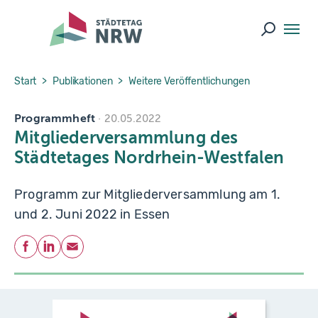
Skip to main navigation
Skip to main content
Skip to page footer
Suche ö
You are here:
Start
Publikationen
Weitere Veröffentlichungen
Programmheft
20.05.2022
Mitgliederversammlung des
Städtetages Nordrhein-Westfalen
Programm zur Mitgliederversammlung am 1.
und 2. Juni 2022 in Essen
Teilen
Facebook
LinkedIn
E-Mail