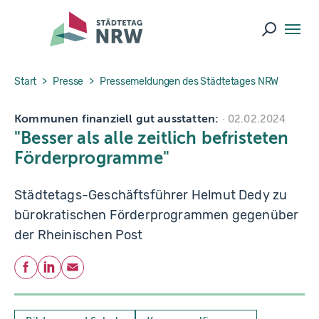
Skip to main navigation
Skip to main content
Skip to page footer
Suche ö
You are here:
Start
Presse
Pressemeldungen des Städtetages NRW
Kommunen finanziell gut ausstatten:
02.02.2024
"Besser als alle zeitlich befristeten
Förderprogramme"
Städtetags-Geschäftsführer Helmut Dedy zu
bürokratischen Förderprogrammen gegenüber
der Rheinischen Post
Teilen
Facebook
LinkedIn
E-Mail