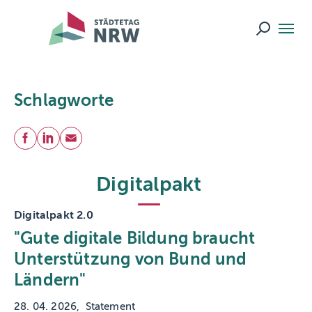
Skip to main navigation
Skip to main content
Skip to page footer
Suche ö
Schlagworte
Teilen
Facebook
LinkedIn
E-Mail
Digitalpakt
Digitalpakt 2.0
"Gute digitale Bildung braucht
Unterstützung von Bund und
Ländern"
28. 04. 2026
Statement