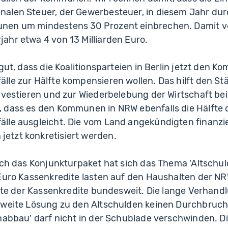
alen Steuer, der Gewerbesteuer, in diesem Jahr dur
en um mindestens 30 Prozent einbrechen. Damit ve
ahr etwa 4 von 13 Milliarden Euro.
 gut, dass die Koalitionsparteien in Berlin jetzt den
le zur Hälfte kompensieren wollen. Das hilft den St
nvestieren und zur Wiederbelebung der Wirtschaft bei
 dass es den Kommunen in NRW ebenfalls die Hälfte 
le ausgleicht. Die vom Land angekündigten finanziel
tzt konkretisiert werden.
rch das Konjunkturpaket hat sich das Thema 'Altschuld
 Euro Kassenkredite lasten auf den Haushalten der
lfte der Kassenkredite bundesweit. Die lange Verhand
sweite Lösung zu den Altschulden keinen Durchbruch
nabbau' darf nicht in der Schublade verschwinden. Di