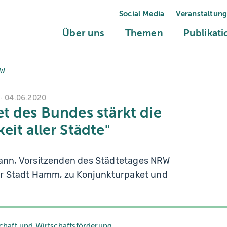
Social Media
Veranstaltun
(current)
(current)
Über uns
Themen
Publikat
RW
04.06.2020
t des Bundes stärkt die
it aller Städte"
nn, Vorsitzenden des Städtetages NRW
r Stadt Hamm, zu Konjunkturpaket und
chaft und Wirtschaftsförderung