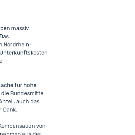
gaben massiv
 Das
in Nordrhein-
 Unterkunftskosten
e
sache für hohe
 die Bundesmittel
Anteil, auch das
r Dank.
e Kompensation von
nnahmen aus der