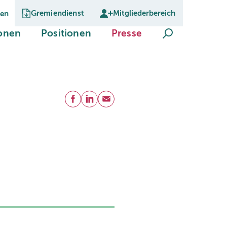
Gremiendienst
Mitgliederbereich
gen
Suche öffnen
(current)
(current)
(current)
ionen
Positionen
Presse
Teilen
Facebook
LinkedIn
E-Mail