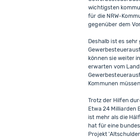
wichtigsten kommun
für die NRW-Kommun
gegenüber dem Vorj
Deshalb ist es sehr
Gewerbesteuerausfäl
können sie weiter i
erwarten vom Land,
Gewerbesteuerausfäl
Kommunen müssen je
Trotz der Hilfen du
Etwa 24 Milliarden
ist mehr als die Hä
hat für eine bunde
Projekt 'Altschulde