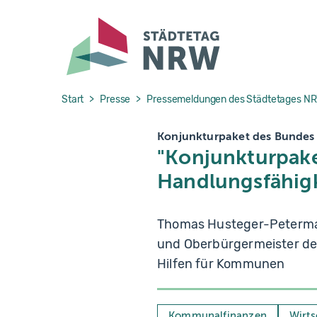
Skip to main navigation
Skip to main content
Skip to page footer
You are here:
Start
Presse
Pressemeldungen des Städtetages N
Konjunkturpaket des Bundes
"Konjunkturpake
Handlungsfähigke
Thomas Husteger-Peterma
und Oberbürgermeister de
Hilfen für Kommunen
Kommunalfinanzen
Wirts