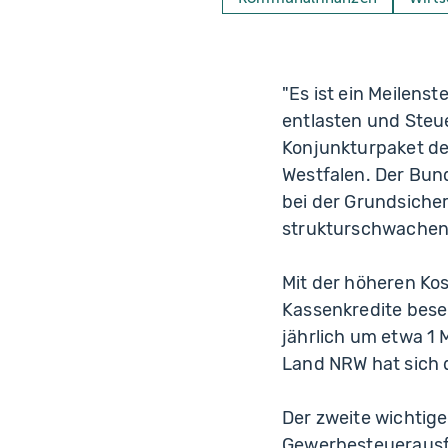
"Es ist ein Meilen
entlasten und Steue
Konjunkturpaket des
Westfalen. Der Bun
bei der Grundsicher
strukturschwachen 
Mit der höheren Ko
Kassenkredite bese
jährlich um etwa 1 M
Land NRW hat sich d
Der zweite wichtig
Gewerbesteuerausfä