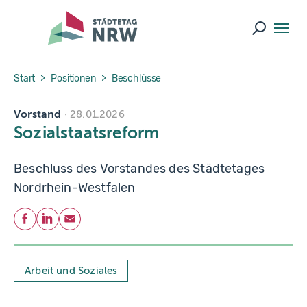
Skip to main navigation
Skip to main content
Skip to page footer
Suche ö
You are here:
Start
Positionen
Beschlüsse
Vorstand
28.01.2026
Sozialstaatsreform
Beschluss des Vorstandes des Städtetages
Nordrhein-Westfalen
Teilen
Facebook
LinkedIn
E-Mail
Arbeit und Soziales