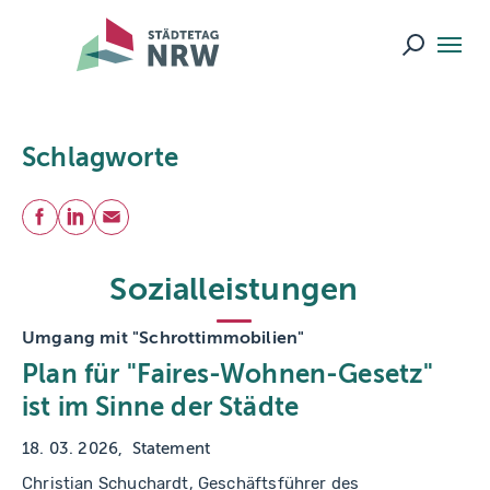
Skip to main navigation
Skip to main content
Skip to page footer
Suche ö
Schlagworte
Teilen
Facebook
LinkedIn
E-Mail
Sozialleistungen
Umgang mit "Schrottimmobilien"
Plan für "Faires-Wohnen-Gesetz"
ist im Sinne der Städte
18. 03. 2026
Statement
Christian Schuchardt, Geschäftsführer des