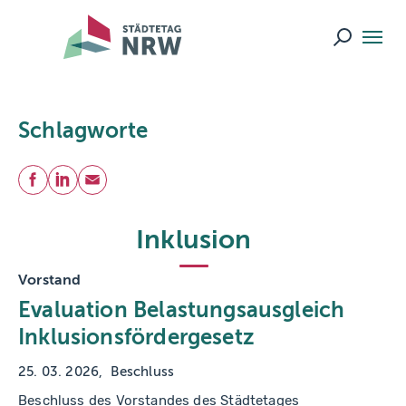
Skip to main navigation
Skip to main content
Skip to page footer
Suche ö
Schlagworte
Teilen
Facebook
LinkedIn
E-Mail
Inklusion
Vorstand
Evaluation Belastungsausgleich
Inklusionsfördergesetz
25. 03. 2026
Beschluss
Beschluss des Vorstandes des Städtetages