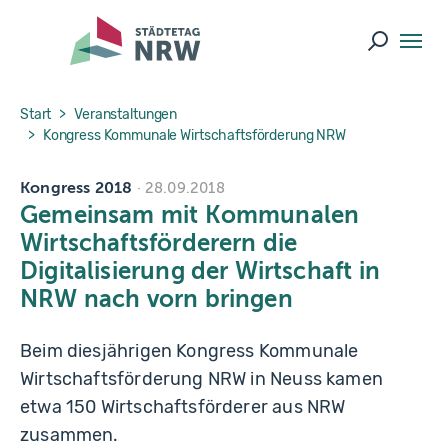
Skip to main navigation
Skip to main content
Skip to page footer
Suche ö
You are here:
Start
Veranstaltungen
Kongress Kommunale Wirtschaftsförderung NRW
Kongress 2018
28.09.2018
Gemeinsam mit Kommunalen
Wirtschaftsförderern die
Digitalisierung der Wirtschaft in
NRW nach vorn bringen
Beim diesjährigen Kongress Kommunale
Wirtschaftsförderung NRW in Neuss kamen
etwa 150 Wirtschaftsförderer aus NRW
zusammen.