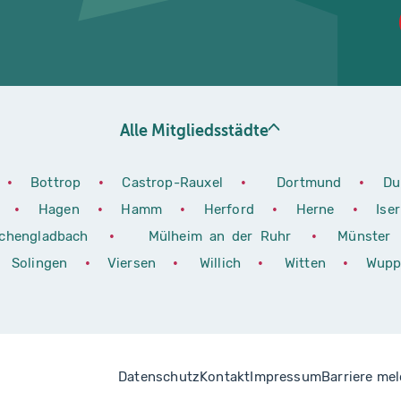
Alle Mitgliedsstädte
•
Bottrop
•
Castrop-Rauxel
•
Dortmund
•
Du
h
•
Hagen
•
Hamm
•
Herford
•
Herne
•
Ise
chengladbach
•
Mülheim an der Ruhr
•
Münster
Solingen
•
Viersen
•
Willich
•
Witten
•
Wupp
Datenschutz
Kontakt
Impressum
Barriere me