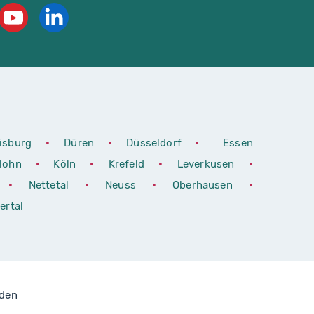
isburg
•
Düren
•
Düsseldorf
•
Essen
rlohn
•
Köln
•
Krefeld
•
Leverkusen
•
•
Nettetal
•
Neuss
•
Oberhausen
•
ertal
lden