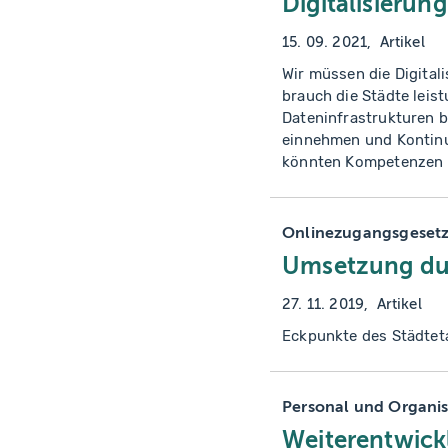
Digitalisierun
15. 09. 2021
Artikel
Wir müssen die Digital
brauch die Städte leis
Dateninfrastrukturen 
einnehmen und Kontinu
könnten Kompetenzen 
Kommunen besser verza
Kooperationen gestärk
Anschlussfähigkeit an 
Onlinezugangsgesetz
Umsetzung du
27. 11. 2019
Artikel
Eckpunkte des Städtet
Personal und Organis
Weiterentwick