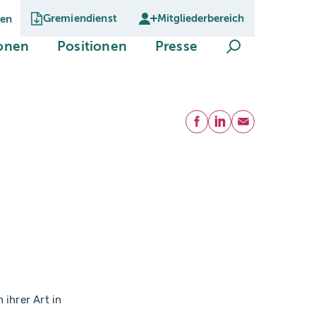
Gremiendienst
Mitgliederbereich
gen
Suche öffnen
(current)
(current)
(current)
ionen
Positionen
Presse
Teilen
Facebook
LinkedIn
E-Mail
ihrer Art in