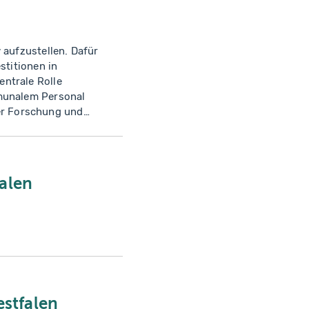
 aufzustellen. Dafür
stitionen in
ntrale Rolle
mmunalem Personal
er Forschung und
issenstransfer und
nen Standards. Eine
alen
stfalen