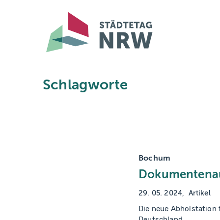
Skip to main navigation
Skip to main content
Skip to page footer
Schlagworte
Bochum
Dokumentenau
29. 05. 2024
Artikel
Die neue Abholstation 
Deutschland.