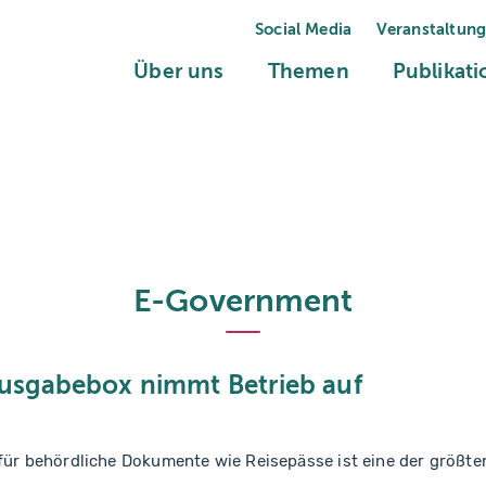
Social Media
Veranstaltun
(current)
(current)
Über uns
Themen
Publikat
E-Government
sgabebox nimmt Betrieb auf
für behördliche Dokumente wie Reisepässe ist eine der größten 