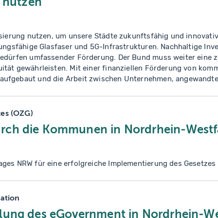
g nutzen
isierung nutzen, um unsere Städte zukunftsfähig und innovativ
tungsfähige Glasfaser und 5G-Infrastrukturen. Nachhaltige Inve
bedürfen umfassender Förderung. Der Bund muss weiter eine ze
ität gewährleisten. Mit einer finanziellen Förderung von ko
aufgebaut und die Arbeit zwischen Unternehmen, angewandt
hnt werden. Zugleich müssen Daten umfassender genutzt, W
t werden. Hierfür braucht es gemeinsame Plattformen mit offe
die Architektur von GAIA X muss dabei gewährleistet sein.
es (OZG)
rch die Kommunen in Nordrhein-Westf
ages NRW für eine erfolgreiche Implementierung des Gesetzes
ation
lung des eGovernment in Nordrhein-We