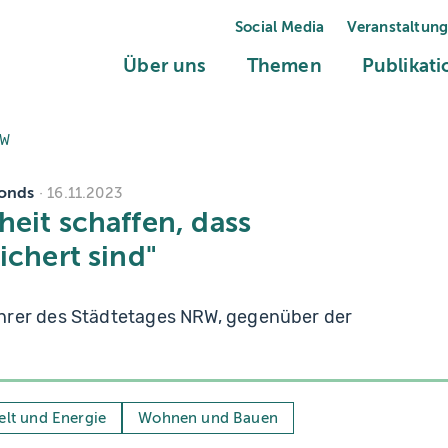
Social Media
Veranstaltun
(current)
(current)
Über uns
Themen
Publikat
RW
fonds
16.11.2023
eit schaffen, dass
ichert sind"
hrer des Städtetages NRW, gegenüber der
lt und Energie
Wohnen und Bauen