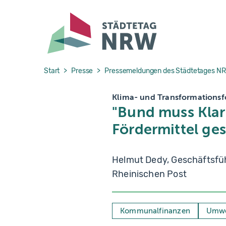
Skip to main navigation
Skip to main content
Skip to page footer
You are here:
Start
Presse
Pressemeldungen des Städtetages N
Klima- und Transformations
"Bund muss Klarh
Fördermittel ges
Helmut Dedy, Geschäftsfü
Rheinischen Post
Kommunalfinanzen
Umwe