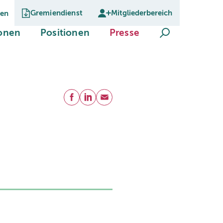
Gremiendienst
Mitgliederbereich
gen
Suche öffnen
(current)
(current)
(current)
ionen
Positionen
Presse
Teilen
Facebook
LinkedIn
E-Mail