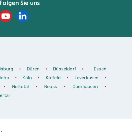
Folgen Sie uns
isburg
•
Düren
•
Düsseldorf
•
Essen
rlohn
•
Köln
•
Krefeld
•
Leverkusen
•
•
Nettetal
•
Neuss
•
Oberhausen
•
ertal