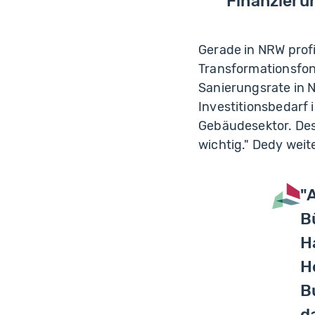
Finanzieru
Gerade in NRW profi
Transformationsfon
Sanierungsrate in N
Investitionsbedarf i
Gebäudesektor. Des
wichtig." Dedy weit
"
B
H
H
B
d