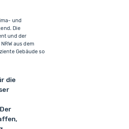
lima- und
end. Die
ent und der
n NRW aus dem
iziente Gebäude so
r die
ser
 Der
affen,
z