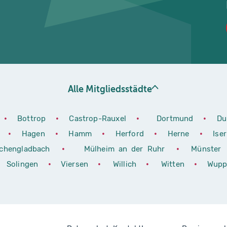
Alle Mitgliedsstädte
•
Bottrop
•
Castrop-Rauxel
•
Dortmund
•
Du
h
•
Hagen
•
Hamm
•
Herford
•
Herne
•
Ise
chengladbach
•
Mülheim an der Ruhr
•
Münster
Solingen
•
Viersen
•
Willich
•
Witten
•
Wupp