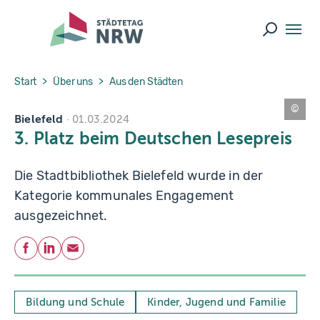
Skip to main navigation
Skip to main content
Skip to page footer
Suche ö
You are here:
Start
Über uns
Aus den Städten
Bielefeld
E
01.03.2024
v
3. Platz beim Deutschen Lesepreis
e
n
t
p
Die Stadtbibliothek Bielefeld wurde in der
r
e
Kategorie kommunales Engagement
s
s
ausgezeichnet.
S
a
s
Teilen
c
Facebook
LinkedIn
E-Mail
h
a
R
a
d
Bildung und Schule
Kinder, Jugend und Familie
k
e