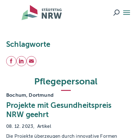
Skip to main navigation
Skip to main content
Skip to page footer
Suche ö
Schlagworte
Teilen
Facebook
LinkedIn
E-Mail
Pflegepersonal
Bochum, Dortmund
Projekte mit Gesundheitspreis
NRW geehrt
08. 12. 2023
Artikel
Die Projekte überzeugen durch innovative Formen