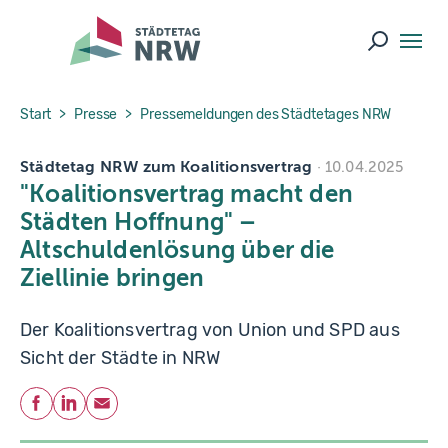
Skip to main navigation
Skip to main content
Skip to page footer
Suche ö
You are here:
Start
Presse
Pressemeldungen des Städtetages NRW
Städtetag NRW zum Koalitionsvertrag
10.04.2025
"Koalitionsvertrag macht den
Städten Hoffnung" –
Altschuldenlösung über die
Ziellinie bringen
Der Koalitionsvertrag von Union und SPD aus
Sicht der Städte in NRW
Teilen
Facebook
LinkedIn
E-Mail