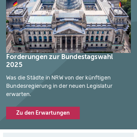
x
e
y
-
f
e
d
o
r
e
n
–
s
Forderungen zur Bundestagswahl
t
o
2025
c
k.
a
Was die Städte in NRW von der künftigen
d
o
Bundesregierung in der neuen Legislatur
b
e
erwarten.
.
c
o
m
Zu den Erwartungen