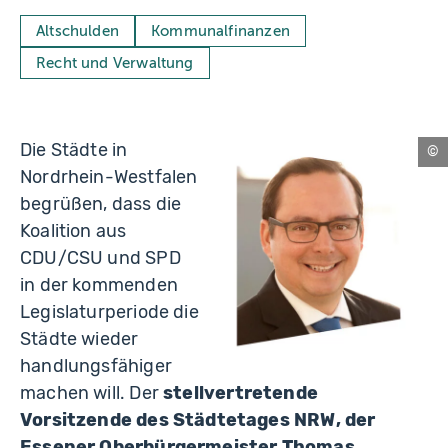
Altschulden
Kommunalfinanzen
Recht und Verwaltung
Die Städte in
Es
Nordrhein-Westfalen
begrüßen, dass die
Koalition aus
CDU/CSU und SPD
in der kommenden
Legislaturperiode die
Städte wieder
handlungsfähiger
machen will. Der
stellvertretende
Vorsitzende des Städtetages NRW, der
Essener Oberbürgermeister Thomas