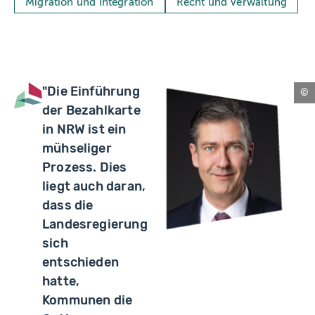
Migration und Integration
Recht und Verwaltung
"Die Einführung
Be
der Bezahlkarte
in NRW ist ein
mühseliger
Prozess. Dies
liegt auch daran,
dass die
Landesregierung
sich
entschieden
hatte,
Kommunen die