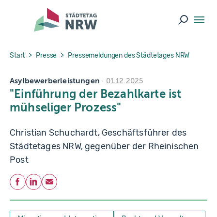
Skip to main navigation
Skip to main content
Skip to page footer
Suche ö
You are here:
Start
Presse
Pressemeldungen des Städtetages NRW
Asylbewerberleistungen
01.12.2025
"Einführung der Bezahlkarte ist
mühseliger Prozess"
Christian Schuchardt, Geschäftsführer des
Städtetages NRW, gegenüber der Rheinischen
Post
Teilen
Facebook
LinkedIn
E-Mail