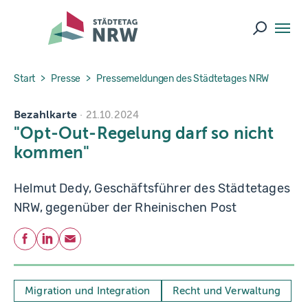
Skip to main navigation
Skip to main content
Skip to page footer
Suche ö
You are here:
Start
Presse
Pressemeldungen des Städtetages NRW
Bezahlkarte
21.10.2024
"Opt-Out-Regelung darf so nicht
kommen"
Helmut Dedy, Geschäftsführer des Städtetages
NRW, gegenüber der Rheinischen Post
Teilen
Facebook
LinkedIn
E-Mail
Migration und Integration
Recht und Verwaltung