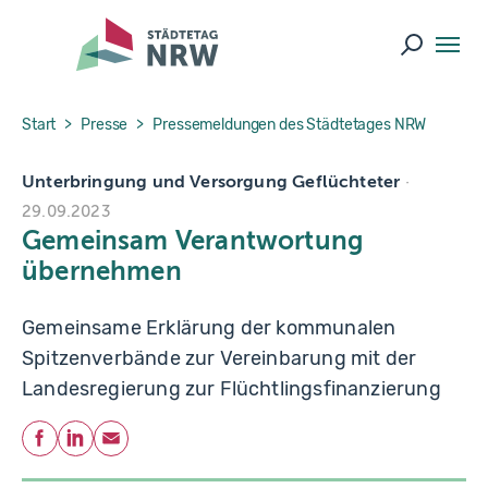
Skip to main navigation
Skip to main content
Skip to page footer
Suche ö
You are here:
Start
Presse
Pressemeldungen des Städtetages NRW
Unterbringung und Versorgung Geflüchteter
29.09.2023
Gemeinsam Verantwortung
übernehmen
Gemeinsame Erklärung der kommunalen
Spitzenverbände zur Vereinbarung mit der
Landesregierung zur Flüchtlingsfinanzierung
Teilen
Facebook
LinkedIn
E-Mail