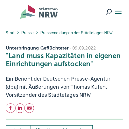
Skip to main navigation
Skip to main content
Skip to page footer
Suche ö
You are here:
Start
Presse
Pressemeldungen des Städtetages NRW
Unterbringung Geflüchteter
09.09.2022
"Land muss Kapazitäten in eigenen
Einrichtungen aufstocken"
Ein Bericht der Deutschen Presse-Agentur
(dpa) mit Äußerungen von Thomas Kufen,
Vorsitzender des Städtetages NRW
Teilen
Facebook
LinkedIn
E-Mail