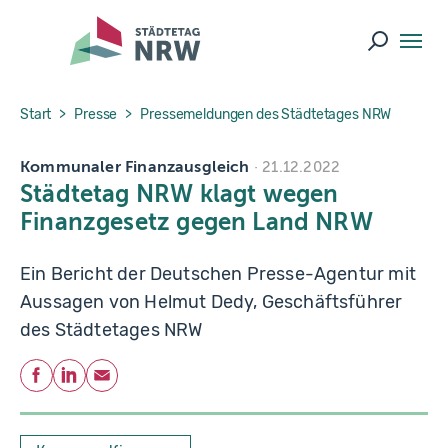
Skip to main navigation
Skip to main content
Skip to page footer
Suche ö
You are here:
Start
Presse
Pressemeldungen des Städtetages NRW
Kommunaler Finanzausgleich
21.12.2022
Städtetag NRW klagt wegen
Finanzgesetz gegen Land NRW
Ein Bericht der Deutschen Presse-Agentur mit
Aussagen von Helmut Dedy, Geschäftsführer
des Städtetages NRW
Teilen
Facebook
LinkedIn
E-Mail