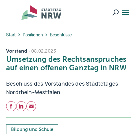
Skip to main navigation
Skip to main content
Skip to page footer
Suche ö
You are here:
Start
Positionen
Beschlüsse
Vorstand
08.02.2023
Umsetzung des Rechtsanspruches
auf einen offenen Ganztag in NRW
Beschluss des Vorstandes des Städtetages
Nordrhein-Westfalen
Teilen
Facebook
LinkedIn
E-Mail
Bildung und Schule