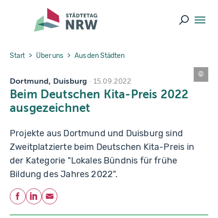
Skip to main navigation
Skip to main content
Skip to page footer
Suche ö
You are here:
Start
Über uns
Aus den Städten
Dortmund, Duisburg
D
15.09.2022
K
Beim Deutschen Kita-Preis 2022
J
S
ausgezeichnet
/
L
u
k
Projekte aus Dortmund und Duisburg sind
a
s
Zweitplatzierte beim Deutschen Kita-Preis in
S
c
der Kategorie "Lokales Bündnis für frühe
h
r
Bildung des Jahres 2022".
a
m
m
Teilen
Facebook
LinkedIn
E-Mail