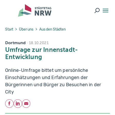
Skip to main navigation
Skip to main content
Skip to page footer
Suche ö
You are here:
Start
Über uns
Aus den Städten
Dortmund
18.10.2021
Umfrage zur Innenstadt-
Entwicklung
Online-Umfrage bittet um persönliche
Einschätzungen und Erfahrungen der
Bürgerinnen und Bürger zu Besuchen in der
City
Teilen
Facebook
LinkedIn
E-Mail