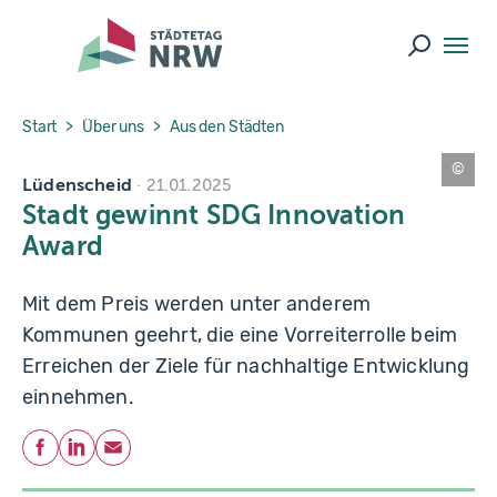
Skip to main navigation
Skip to main content
Skip to page footer
Suche ö
You are here:
Start
Über uns
Aus den Städten
Lüdenscheid
S
21.01.2025
t
Stadt gewinnt SDG Innovation
a
d
Award
t
L
ü
d
Mit dem Preis werden unter anderem
e
n
Kommunen geehrt, die eine Vorreiterrolle beim
s
c
Erreichen der Ziele für nachhaltige Entwicklung
h
ei
einnehmen.
d
Teilen
Facebook
LinkedIn
E-Mail