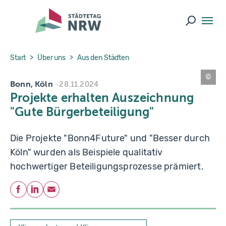
Skip to main navigation
Skip to main content
Skip to page footer
Suche ö
You are here:
Start
Über uns
Aus den Städten
Bonn, Köln
K
28.11.2024
o
Projekte erhalten Auszeichnung
m
p
"Gute Bürgerbeteiligung"
e
t
e
n
Die Projekte "Bonn4Future" und "Besser durch
z
z
Köln" wurden als Beispiele qualitativ
e
n
hochwertiger Beteiligungsprozesse prämiert.
tr
u
m
Teilen
B
Facebook
LinkedIn
E-Mail
ü
r
g
e
r