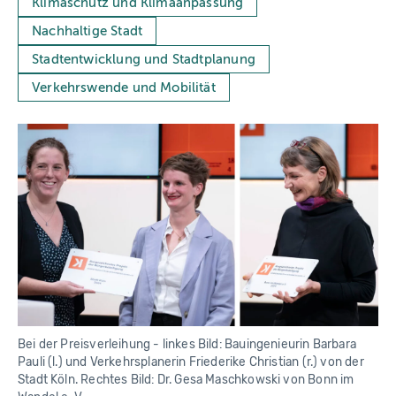
Klimaschutz und Klimaanpassung
b
e
Nachhaltige Stadt
t
ei
Stadtentwicklung und Stadtplanung
li
g
u
Verkehrswende und Mobilität
n
g
Bei der Preisverleihung - linkes Bild: Bauingenieurin Barbara
Pauli (l.) und Verkehrsplanerin Friederike Christian (r.) von der
Stadt Köln. Rechtes Bild: Dr. Gesa Maschkowski von Bonn im