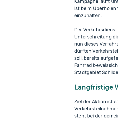
Kampagne läuft unt
ist beim Überholen
einzuhalten.
Der Verkehrsdienst 
Unterschreitung die
nun dieses Verfahr
dürften Verkehrste
soll, bereits aufge
Fahrrad beweissich
Stadtgebiet Schild
Langfristige 
Ziel der Aktion ist
Verkehrsteilnehmen
steht bei der geme