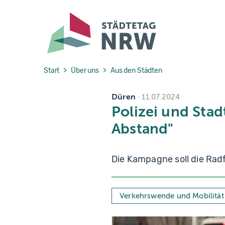
Skip to main navigation
Skip to main content
Skip to page footer
You are here:
Start
Über uns
Aus den Städten
Düren
11.07.2024
Polizei und Stad
Abstand"
Die Kampagne soll die Rad
Verkehrswende und Mobilität