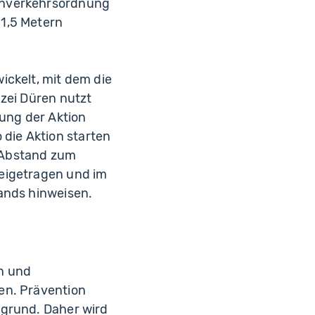
ßenverkehrsordnung
 1,5 Metern
ickelt, mit dem die
izei Düren nutzt
ung der Aktion
die Aktion starten
r Abstand zum
beigetragen und im
ands hinweisen.
en und
en. Prävention
rgrund. Daher wird