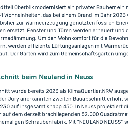
dtteil Oberbilk modernisiert ein privater Bauherr ein
1 Wohneinheiten, das bei einem Brand im Jahr 2023
e bisher zur Wärmeerzeugung genutzten fossilen Ene
en ersetzt. Fenster und Türen werden erneuert und d
Wärmedämmung. Um den Wohnkomfort für die Bewohn
rn, werden effiziente Lüftungsanlagen mit Wärmerü
ut. Der Garten wird zum Gemeinschaftsgarten umg
chnitt beim Neuland in Neuss
hnitt wurde bereits 2023 als KlimaQuartier.NRW ausg
 der Jury anerkannten zweiten Bauabschnitt erhöht si
230 auf insgesamt knapp 450. In Neuss projektiert d
r auf dem derzeit brachliegenden 82.000 Quadratme
hemaligen Schraubenfabrik. Mit "NEULAND NEUSS" sol