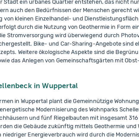
 Stadt ein urbanes Quartier entstehen, das nicht nur
ndern auch den Bedürfnissen der Menschen gerecht wi
 von kleinen Einzelhandel- und Dienstleistungsfläch
folgt durch die Nutzung von Geothermie in Form ein
ie Stromversorgung wird überwiegend durch Photov
chergestellt. Bike- und Car-Sharing-Angebote sind e
nzepts. Weitere ökologische Aspekte sind die Begrü
owie das Anlegen von Gemeinschaftsgärten mit Obs
llenbeck in Wuppertal
armen in Wuppertal plant die Gemeinnützige Wohnun
energetische Modernisierung des Wohnparks Schelle
ochhäusern und fünf Riegelbauten mit insgesamt 316
erden die Gebäude zukünftig mittels Geothermie u
n niedriger Energieverbrauch wird durch die Moderni