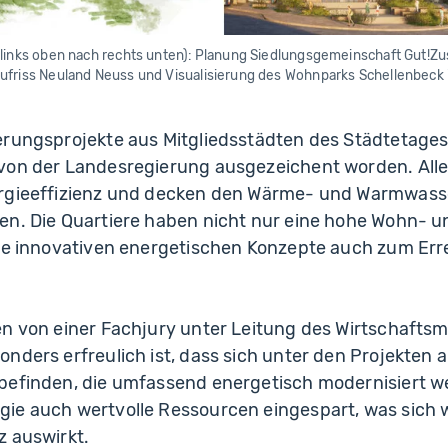
 links oben nach rechts unten): Planung Siedlungsgemeinschaft Gut!
ufriss Neuland Neuss und Visualisierung des Wohnparks Schellenbeck 
erungsprojekte aus Mitgliedsstädten des Städtetages
von der Landesregierung ausgezeichent worden. Alle
ergieeffizienz und decken den Wärme- und Warmwass
en. Die Quartiere haben nicht nur eine hohe Wohn- u
hre innovativen energetischen Konzepte auch zum Err
en von einer Fachjury unter Leitung des Wirtschaftsm
nders erfreulich ist, dass sich unter den Projekten 
befinden, die umfassend energetisch modernisiert w
ie auch wertvolle Ressourcen eingespart, was sich 
z auswirkt.