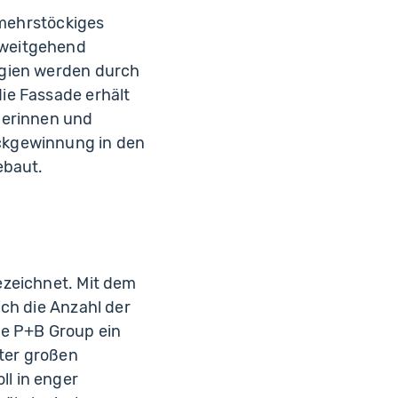
H
 mehrstöckiges
 weitgehend
rgien werden durch
ie Fassade erhält
erinnen und
ckgewinnung in den
ebaut.
ezeichnet. Mit dem
ch die Anzahl der
ie P+B Group ein
ter großen
l in enger