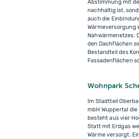
Abstimmung mit der
nachhaltig ist, so
auch die Einbindung
Wärmeversorgung er
Nahwärmenetzes. D
den Dachflächen si
Bestandteil des Ko
Fassadenflächen s
Wohnpark Sche
Im Stadtteil Oberb
mbH Wuppertal die 
besteht aus vier H
Statt mit Erdgas w
Wärme versorgt. Ei