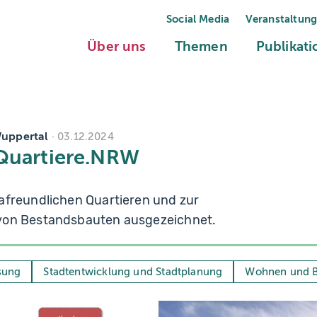
Social Media
Veranstaltun
(current)
(current)
Über uns
Themen
Publikat
Wuppertal
03.12.2024
aQuartiere.NRW
afreundlichen Quartieren und zur
von Bestandsbauten ausgezeichnet.
sung
Stadtentwicklung und Stadtplanung
Wohnen und 