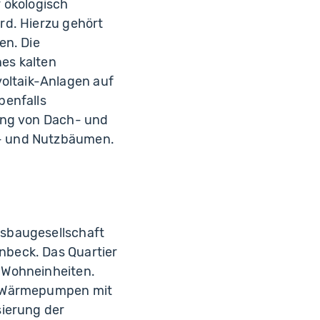
 ökologisch
rd. Hierzu gehört
en. Die
es kalten
oltaik-Anlagen auf
benfalls
nung von Dach- und
t- und Nutzbäumen.
gsbaugesellschaft
nbeck. Das Quartier
 Wohneinheiten.
nd Wärmepumpen mit
sierung der