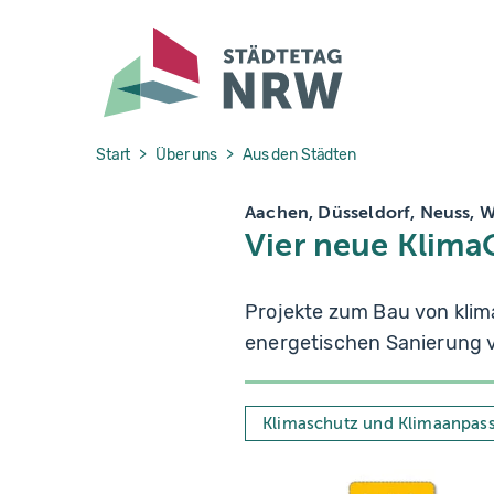
Skip to main navigation
Skip to main content
Skip to page footer
You are here:
Start
Über uns
Aus den Städten
Aachen, Düsseldorf, Neuss, 
Vier neue Klim
Projekte zum Bau von klim
energetischen Sanierung 
Klimaschutz und Klimaanpas