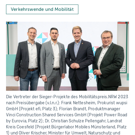
t
o
Verkehrswende und Mobilität
g
r
a
p
h
y
Die Vertreter der Sieger-Projekte des Mobilitätspreis.NRW 2023
nach Preisübergabe (v.l.n.r.): Frank Nettesheim, Prokurist wupsi
GmbH (Projekt efi, Platz 3); Florian Brandt, Produktmanager
Vinci Construction Shared Services GmbH (Projekt Power Road
by Eurovia, Platz 2); Dr. Christian Schulze Pellengahr, Landrat
Kreis Coesfeld (Projekt Bürgerlabor Mobiles Münsterland, Platz
1) und Oliver Krischer, Minister für Umwelt, Naturschutz und