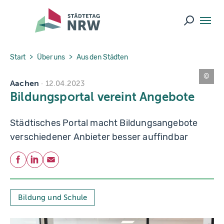
Skip to main navigation
Skip to main content
Skip to page footer
Suche ö
You are here:
Start
Über uns
Aus den Städten
Aachen
S
12.04.2023
t
Bildungsportal vereint Angebote
a
d
t
A
Städtisches Portal macht Bildungsangebote
a
c
verschiedener Anbieter besser auffindbar
h
e
n
Teilen
/
Facebook
LinkedIn
E-Mail
A
n
d
r
e
Bildung und Schule
a
s
H
e