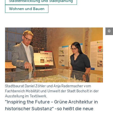
Stadtentwicklung und Stadtplanung
Wohnen und Bauen
Wa
St
Bo
Stadtbaurat Daniel Zöhler und Anja Radermacher vom
Fachbereich Mobilität und Umwelt der Stadt Bocholt in der
Ausstellung im Textilwerk.
"Inspiring the Future – Grüne Architektur in
historischer Substanz“ -so heißt die neue