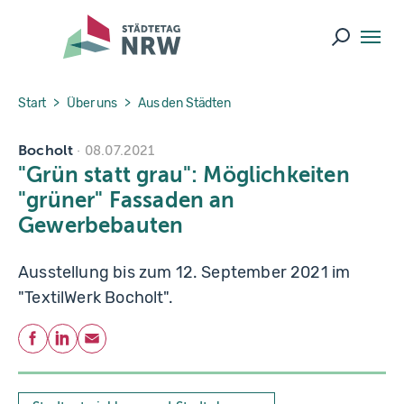
Skip to main navigation
Skip to main content
Skip to page footer
Suche ö
You are here:
Start
Über uns
Aus den Städten
Bocholt
08.07.2021
"Grün statt grau": Möglichkeiten
"grüner" Fassaden an
Gewerbebauten
Ausstellung bis zum 12. September 2021 im
"TextilWerk Bocholt".
Teilen
Facebook
LinkedIn
E-Mail