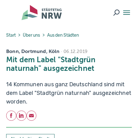
Skip to main navigation
Skip to main content
Skip to page footer
Suche ö
You are here:
Start
Über uns
Aus den Städten
Bonn, Dortmund, Köln
06.12.2019
Mit dem Label "Stadtgrün
naturnah" ausgezeichnet
14 Kommunen aus ganz Deutschland sind mit
dem Label "Stadtgrün naturnah" ausgezeichnet
worden.
Teilen
Facebook
LinkedIn
E-Mail