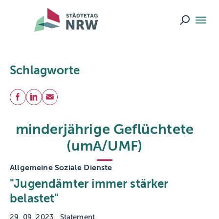
Skip to main navigation
Skip to main content
Skip to page footer
Suche ö
Schlagworte
Teilen
Facebook
LinkedIn
E-Mail
minderjährige Geflüchtete
(umA/UMF)
Allgemeine Soziale Dienste
"Jugendämter immer stärker
belastet"
29. 09. 2023
Statement