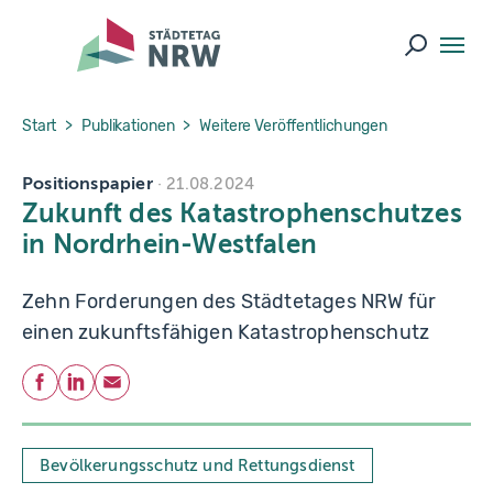
Skip to main navigation
Skip to main content
Skip to page footer
Suche ö
You are here:
Start
Publikationen
Weitere Veröffentlichungen
Positionspapier
21.08.2024
Zukunft des Katastrophenschutzes
in Nordrhein-Westfalen
Zehn Forderungen des Städtetages NRW für
einen zukunftsfähigen Katastrophenschutz
Teilen
Facebook
LinkedIn
E-Mail
Bevölkerungsschutz und Rettungsdienst