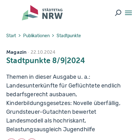
Skip to main navigation
Skip to main content
Skip to page footer
Suche ö
You are here:
Start
Publikationen
Stadtpunkte
Magazin
22.10.2024
Stadtpunkte 8/9|2024
Themen in dieser Ausgabe u. a.:
Landesunterkünfte für Geflüchtete endlich
bedarfsgerecht ausbauen,
Kinderbildungsgesetzes: Novelle überfällig,
Grundsteuer-Gutachten bewertet
Landesmodell als hochriskant,
Belastungsausgleich Jugendhilfe