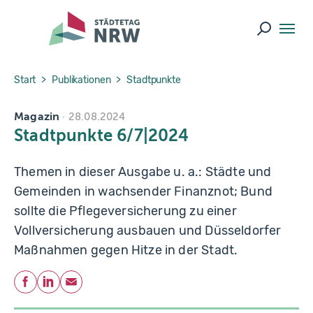
Skip to main navigation
Skip to main content
Skip to page footer
Suche ö
You are here:
Start
Publikationen
Stadtpunkte
Magazin
28.08.2024
Stadtpunkte 6/7|2024
Themen in dieser Ausgabe u. a.: Städte und
Gemeinden in wachsender Finanznot; Bund
sollte die Pflegeversicherung zu einer
Vollversicherung ausbauen und Düsseldorfer
Maßnahmen gegen Hitze in der Stadt.
Teilen
Facebook
LinkedIn
E-Mail