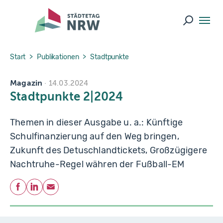
Skip to main navigation
Skip to main content
Skip to page footer
Suche ö
You are here:
Start
Publikationen
Stadtpunkte
Magazin
14.03.2024
Stadtpunkte 2|2024
Themen in dieser Ausgabe u. a.: Künftige
Schulfinanzierung auf den Weg bringen,
Zukunft des Detuschlandtickets, Großzügigere
Nachtruhe-Regel währen der Fußball-EM
Teilen
Facebook
LinkedIn
E-Mail