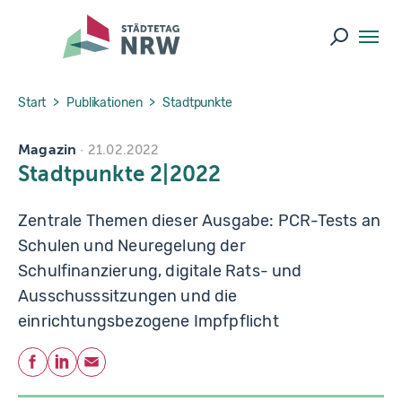
Skip to main navigation
Skip to main content
Skip to page footer
Suche ö
You are here:
Start
Publikationen
Stadtpunkte
Magazin
21.02.2022
Stadtpunkte 2|2022
Zentrale Themen dieser Ausgabe: PCR-Tests an
Schulen und Neuregelung der
Schulfinanzierung, digitale Rats- und
Ausschusssitzungen und die
einrichtungsbezogene Impfpflicht
Teilen
Facebook
LinkedIn
E-Mail