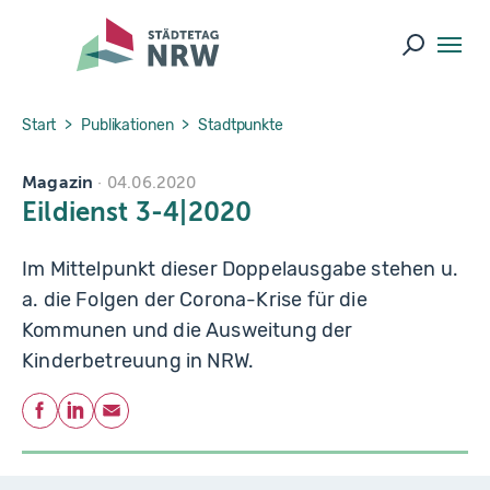
Skip to main navigation
Skip to main content
Skip to page footer
Suche ö
You are here:
Start
Publikationen
Stadtpunkte
Magazin
04.06.2020
Eildienst 3-4|2020
Im Mittelpunkt dieser Doppelausgabe stehen u.
a. die Folgen der Corona-Krise für die
Kommunen und die Ausweitung der
Kinderbetreuung in NRW.
Teilen
Facebook
LinkedIn
E-Mail