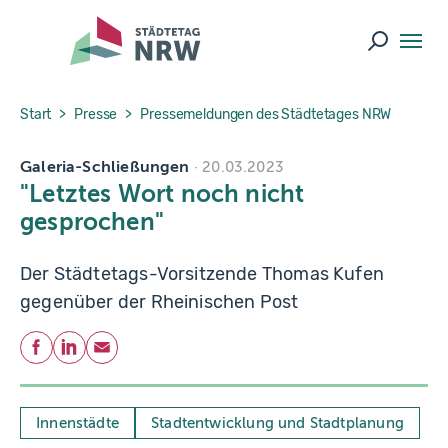
Skip to main navigation
Skip to main content
Skip to page footer
Suche ö
You are here:
Start
Presse
Pressemeldungen des Städtetages NRW
Galeria-Schließungen
20.03.2023
"Letztes Wort noch nicht
gesprochen"
Der Städtetags-Vorsitzende Thomas Kufen
gegenüber der Rheinischen Post
Teilen
Facebook
LinkedIn
E-Mail
Innenstädte
Stadtentwicklung und Stadtplanung